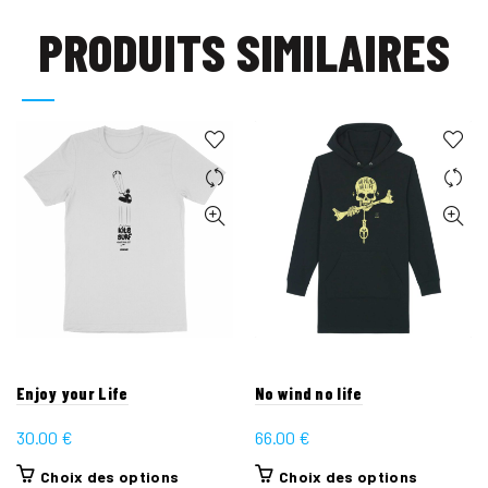
PRODUITS SIMILAIRES
Enjoy your Life
No wind no life
30.00
€
66.00
€
Ce
Ce
Choix des options
Choix des options