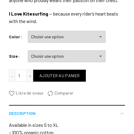
anyone who proudly wears their passion on their chest.
I Love Kitesurfing
— because every rider’s heart beats
with the wind.
Color
Size
quantité de I Love kitesurfing
AJOUTER AU PANIER
Liste de voeux
Comparer
DESCRIPTION
Available in sizes S to XL
– 100% organic cotton