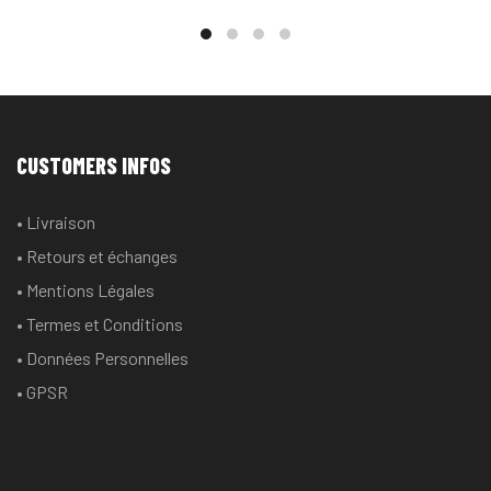
produit
produit
a
a
plusieurs
plusieurs
variations.
variations
Les
Les
options
options
CUSTOMERS INFOS
peuvent
peuvent
être
être
• Livraison
choisies
choisies
• Retours et échanges
sur
sur
la
la
• Mentions Légales
page
page
• Termes et Conditions
du
du
• Données Personnelles
produit
produit
• GPSR