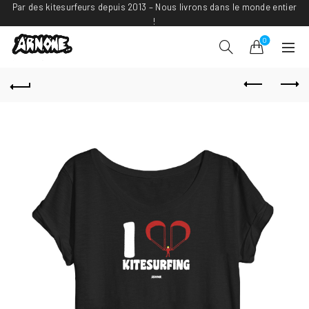
Par des kitesurfeurs depuis 2013 – Nous livrons dans le monde entier
!
0