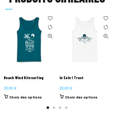
Beach Wind Kitesurfing
In Eole I Trust
26.00
€
26.00
€
Ce
Ce
Choix des options
Choix des options
produit
produit
a
a