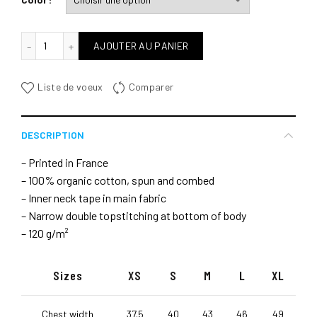
quantité de No wind no life
AJOUTER AU PANIER
Liste de voeux
Comparer
DESCRIPTION
– Printed in France
– 100% organic cotton, spun and combed
– Inner neck tape in main fabric
– Narrow double topstitching at bottom of body
– 120 g/m²
Sizes
XS
S
M
L
XL
Chest width
37.5
40
43
46
49