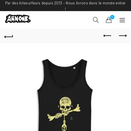
Par des kitesurfeurs depuis 2013 – Nous livrons dans le monde entier
!
0