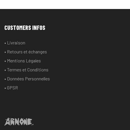
plusieurs
plusieurs
variations.
variations
Les
Les
options
options
CUSTOMERS INFOS
peuvent
peuvent
être
être
• Livraison
choisies
choisies
• Retours et échanges
sur
sur
la
la
• Mentions Légales
page
page
• Termes et Conditions
du
du
• Données Personnelles
produit
produit
• GPSR