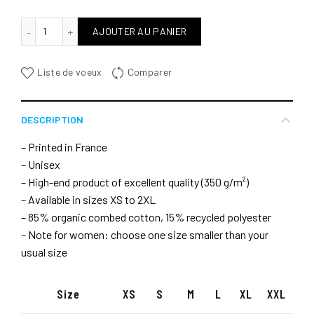
quantité de In Eole I Trust
AJOUTER AU PANIER
Liste de voeux
Comparer
DESCRIPTION
– Printed in France
– Unisex
– High-end product of excellent quality (350 g/m²)
– Available in sizes XS to 2XL
– 85% organic combed cotton, 15% recycled polyester
– Note for women: choose one size smaller than your
usual size
Size
XS
S
M
L
XL
XXL