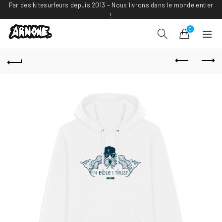
Par des kitesurfeurs depuis 2013 – Nous livrons dans le monde entier
!
0