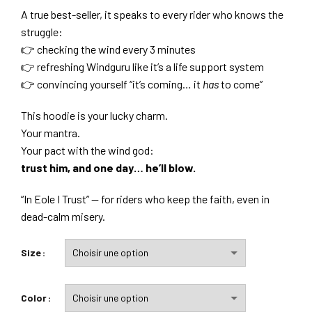
A true best-seller, it speaks to every rider who knows the
struggle:
👉 checking the wind every 3 minutes
👉 refreshing Windguru like it’s a life support system
👉 convincing yourself “it’s coming… it
has
to come”
This hoodie is your lucky charm.
Your mantra.
Your pact with the wind god:
trust him, and one day… he’ll blow.
“In Eole I Trust” — for riders who keep the faith, even in
dead-calm misery.
Size
Color