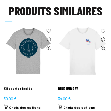
PRODUITS SIMILAIRES
Kitesurfer inside
RIDE HUNGRY
30.00
€
34.00
€
Ce
Ce
Choix des options
Choix des options