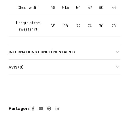
Chest width
49
51.5
54
57
60
63
Length of the
65
68
72
74
76
78
sweatshirt
INFORMATIONS COMPLÉMENTAIRES
AVIS (0)
Partager