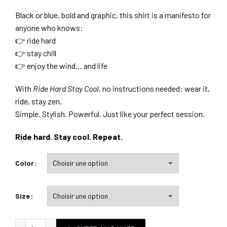
Black or blue, bold and graphic, this shirt is a manifesto for
anyone who knows:
👉 ride hard
👉 stay chill
👉 enjoy the wind… and life
With
Ride Hard Stay Cool
, no instructions needed: wear it,
ride, stay zen.
Simple. Stylish. Powerful. Just like your perfect session.
Ride hard. Stay cool. Repeat.
Color
Size
quantité de Ride hard Stay cool