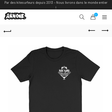
Par des kitesurfeurs depuis 2013 – Nous livrons dans le monde entier
!
0