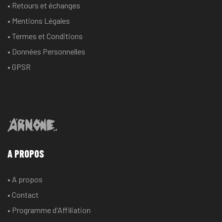
• Retours et échanges
sur
sur
la
la
• Mentions Légales
page
page
• Termes et Conditions
du
du
• Données Personnelles
produit
produit
• GPSR
A PROPOS
• A propos
• Contact
• Programme d'Affiliation