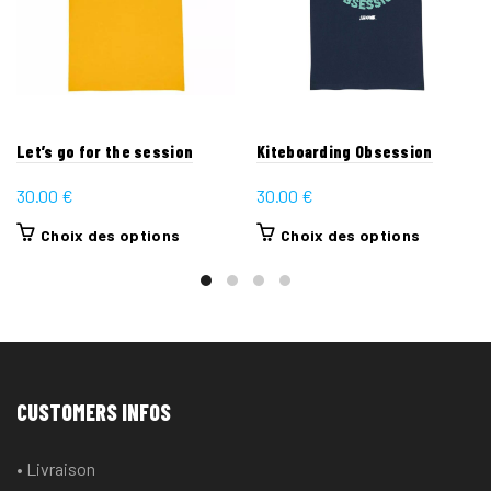
Let’s go for the session
Kiteboarding Obsession
30.00
€
30.00
€
Ce
Ce
Choix des options
Choix des options
produit
produit
a
a
plusieurs
plusieurs
variations.
variations
Les
Les
options
options
CUSTOMERS INFOS
peuvent
peuvent
être
être
• Livraison
choisies
choisies