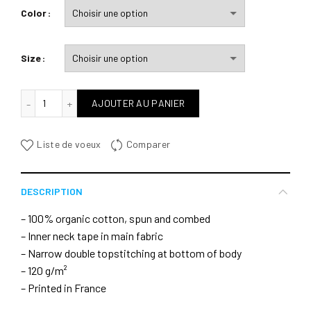
Color
Size
quantité de Wind dance
AJOUTER AU PANIER
Liste de voeux
Comparer
DESCRIPTION
– 100% organic cotton, spun and combed
– Inner neck tape in main fabric
– Narrow double topstitching at bottom of body
– 120 g/m²
– Printed in France