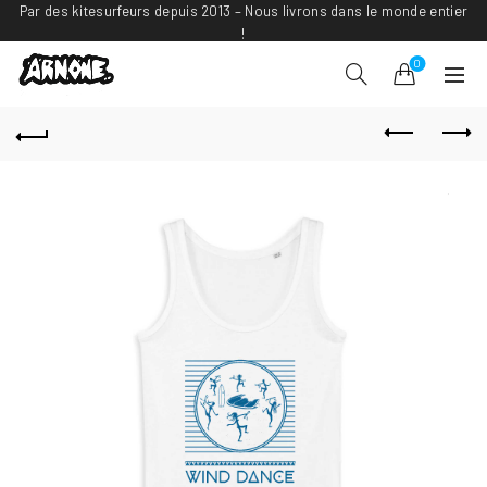
Par des kitesurfeurs depuis 2013 – Nous livrons dans le monde entier
!
0