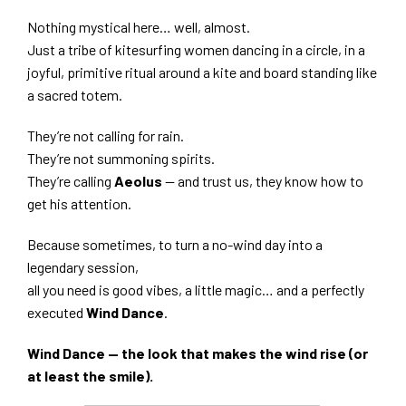
Nothing mystical here… well, almost.
Just a tribe of kitesurfing women dancing in a circle, in a
joyful, primitive ritual around a kite and board standing like
a sacred totem.
They’re not calling for rain.
They’re not summoning spirits.
They’re calling
Aeolus
— and trust us, they know how to
get his attention.
Because sometimes, to turn a no-wind day into a
legendary session,
all you need is good vibes, a little magic… and a perfectly
executed
Wind Dance
.
Wind Dance — the look that makes the wind rise (or
at least the smile).