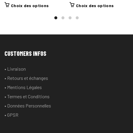
Ce
Ce
Choix des options
Choix des options
produit
produit
a
a
plusieurs
plusieurs
variations.
variations
Les
Les
options
options
CUSTOMERS INFOS
peuvent
peuvent
être
être
• Livraison
choisies
choisies
• Retours et échanges
sur
sur
la
la
• Mentions Légales
page
page
• Termes et Conditions
du
du
• Données Personnelles
produit
produit
• GPSR