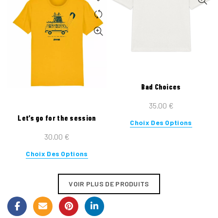
plusieurs
variations.
Les
options
peuvent
être
choisies
sur
Bad Choices
la
35.00
€
page
Let’s go for the session
du
Ce
Choix Des Options
produit
produit
30.00
€
a
Ce
Choix Des Options
plusieur
produit
variatio
a
Les
VOIR PLUS DE PRODUITS
plusieurs
options
variations.
peuvent
Les
être