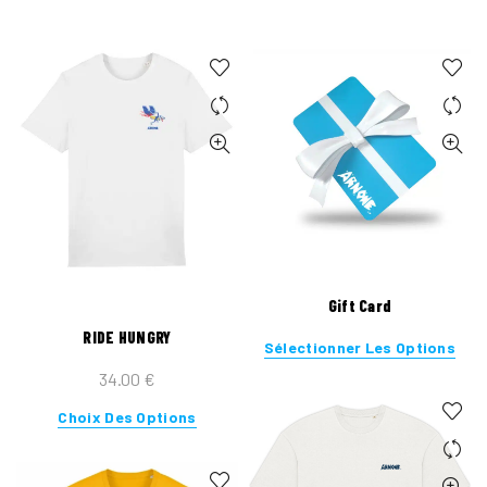
Gift Card
RIDE HUNGRY
Sélectionner Les Options
34.00
€
Ce
Choix Des Options
produit
a