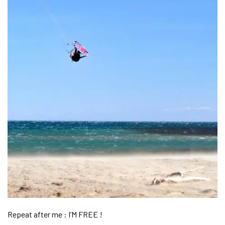
Repeat after me : I’M FREE !