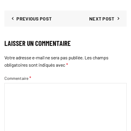
options
choisie
peuvent
sur
être
PREVIOUS POST
NEXT POST
la
choisies
page
sur
du
la
produit
LAISSER UN COMMENTAIRE
page
du
Votre adresse e-mail ne sera pas publiée.
Les champs
produit
obligatoires sont indiqués avec
*
*
Commentaire