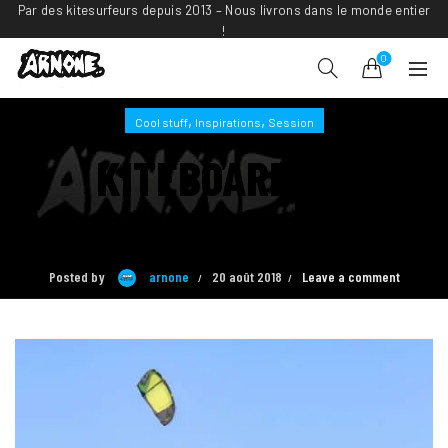
Par des kitesurfeurs depuis 2013 – Nous livrons dans le monde entier
!
0
,
,
Cool stuff
Inspirations
Session
KITEBOARDING
INSPIRATIONS #2
Posted by
arnone
20 août 2018
Leave a comment