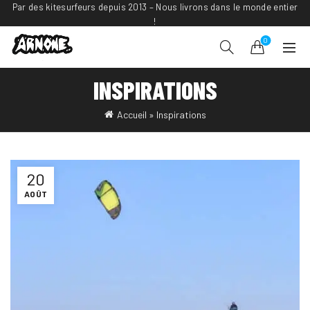
Par des kitesurfeurs depuis 2013 – Nous livrons dans le monde entier
!
0
INSPIRATIONS
Accueil
»
Inspirations
20
AOÛT