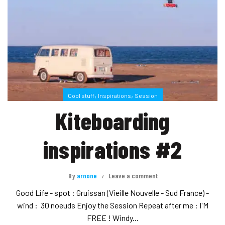
,
,
Cool stuff
Inspirations
Session
Kiteboarding
inspirations #2
By
arnone
Leave a comment
Good Life - spot : Gruissan (Vieille Nouvelle - Sud France) -
wind : 30 noeuds Enjoy the Session Repeat after me : I'M
FREE ! Windy...