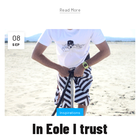
Read More
08
SEP
Inspirations
In Eole I trust