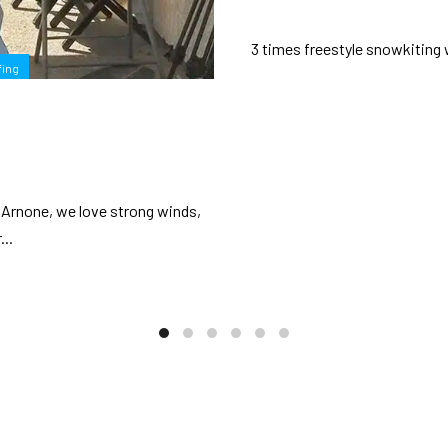
3 times freestyle snowkiting 
fing
t Arnone, we love strong winds,
...