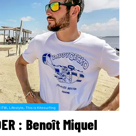
,
,
ITW
Lifestyle
This is Kitesurfing
ER : Benoît Miquel