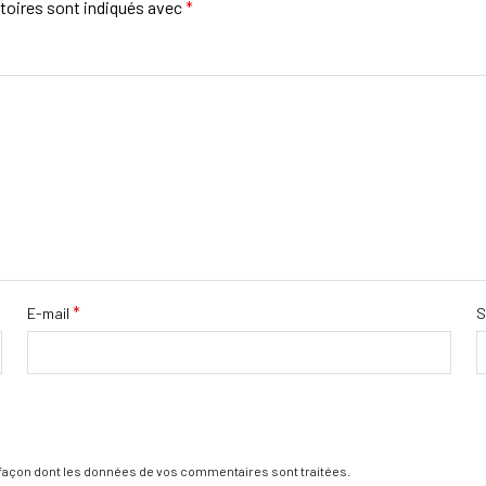
toires sont indiqués avec
*
*
E-mail
S
a façon dont les données de vos commentaires sont traitées
.