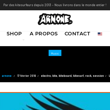
Par des kitesurfeurs depuis 2013 – Nous livrons dans le monde entier !
SHOP
A PROPOS
CONTACT
Music
PLAYLIST #5
arnone
17 février 2016
electro
,
kite
,
kiteboard
,
kitesurf
,
rock
,
session