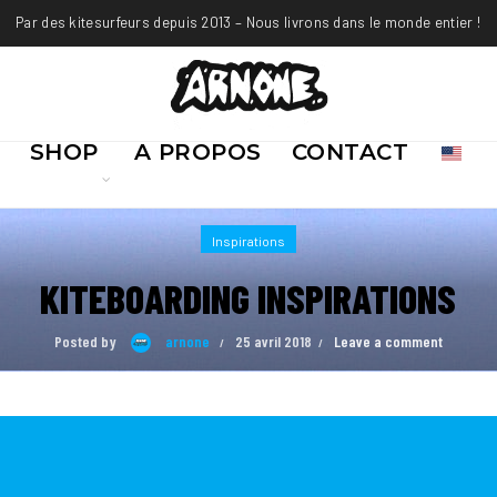
Par des kitesurfeurs depuis 2013 – Nous livrons dans le monde entier !
SHOP
A PROPOS
CONTACT
Inspirations
KITEBOARDING INSPIRATIONS
Posted by
arnone
25 avril 2018
Leave a comment