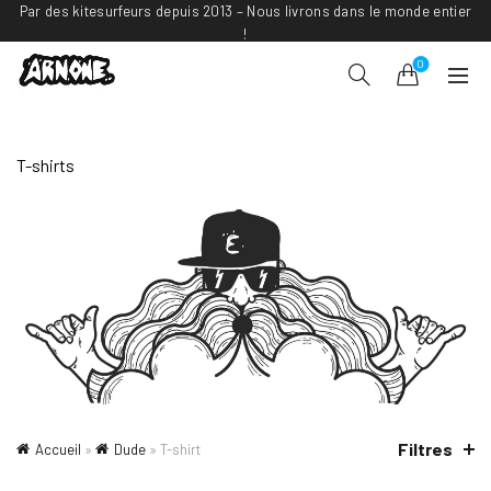
Par des kitesurfeurs depuis 2013 – Nous livrons dans le monde entier
!
0
T-shirts
Filtres
Accueil
»
Dude
»
T-shirt