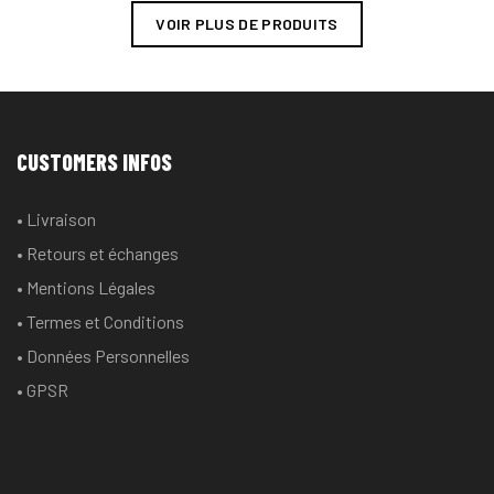
a
a
VOIR PLUS DE PRODUITS
plusieurs
plusieurs
variations.
variations
Les
Les
options
options
peuvent
peuvent
CUSTOMERS INFOS
être
être
choisies
choisies
• Livraison
sur
sur
• Retours et échanges
la
la
page
page
• Mentions Légales
du
du
• Termes et Conditions
produit
produit
• Données Personnelles
• GPSR