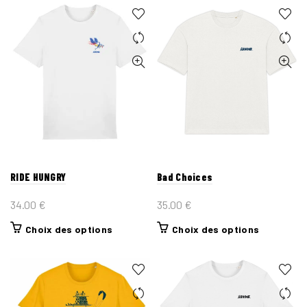
RIDE HUNGRY
Bad Choices
34.00
€
35.00
€
Ce
Ce
Choix des options
Choix des options
produit
produit
a
a
plusieurs
plusieurs
variations.
variations