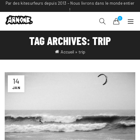
Par des kitesurfeurs depuis 2013 – Nous livrons dans le monde entier
!
0
TAG ARCHIVES: TRIP
Accueil
»
trip
14
JAN