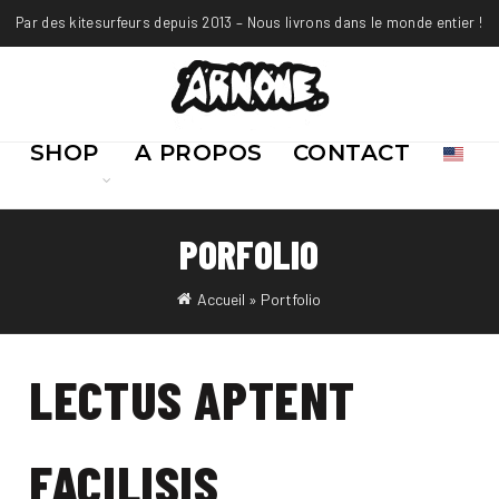
Par des kitesurfeurs depuis 2013 – Nous livrons dans le monde entier !
SHOP
A PROPOS
CONTACT
PORFOLIO
Accueil
»
Portfolio
LECTUS APTENT
FACILISIS